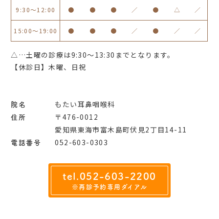
9:30〜12:00
●
●
●
／
●
△
／
15:00〜19:00
●
●
●
／
●
／
／
△…土曜の診療は9:30～13:30までとなります。
【休診日】木曜、日祝
院名
もたい耳鼻咽喉科
住所
〒476-0012
愛知県東海市富木島町伏見2丁目14-11
電話番号
052-603-0303
tel.052-603-2200
※再診予約専用ダイアル