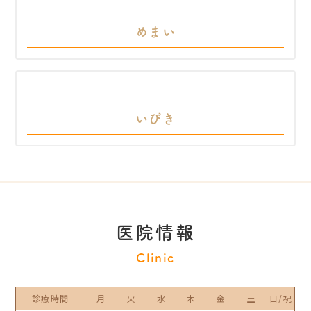
めまい
いびき
医院情報
Clinic
診療時間
月
火
水
木
金
土
日/祝