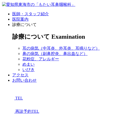
医師・スタッフ紹介
医院案内
診療について
診療について
Examination
耳の病気
（中耳炎、外耳炎、耳鳴りなど）
鼻の病気
（副鼻腔炎、鼻出血など）
花粉症、アレルギー
めまい
いびき
アクセス
お問い合わせ
TEL
再診予約TEL