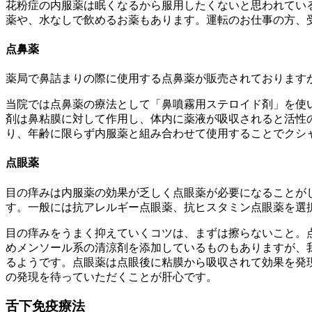
花粉症の内服薬は眠くなるから服用したくないと思われてい
薬や、水なしで飲めるお薬もあります。運転のお仕事の方、
点鼻薬
薬局で鼻詰まりの際に使用する点鼻薬が販売されております
当院では点鼻薬の療法として「鼻噴霧用ステロイド剤」を使
剤は鼻粘膜に対して作用し、体内に薬液が吸収されると活性
り、年齢に限らず内服薬と組み合わせて使用することでクシ
点眼薬
目の痒みは内服薬の効果が乏しく点眼薬が必要になることが
す。一般には抗アレルギー点眼薬、抗ヒスタミン点眼薬を選
目の痒みをうまく抑えていくコツは、まずは擦らないこと。
めメンソール系の清涼剤を添加しているものもありますが、
るようです。点眼薬は点眼後に粘膜から吸収されて効果を発
の発現を待っていただくことが肝心です。
舌下免疫療法