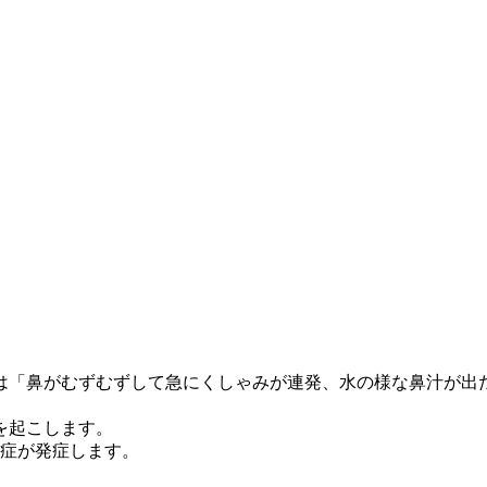
は「鼻がむずむずして急にくしゃみが連発、水の様な鼻汁が出
を起こします。
粉症が発症します。