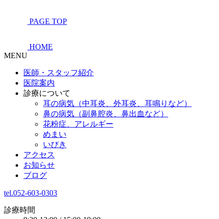
PAGE TOP
HOME
MENU
医師・スタッフ紹介
医院案内
診療について
耳の病気（中耳炎、外耳炎、耳鳴りなど）
鼻の病気（副鼻腔炎、鼻出血など）
花粉症、アレルギー
めまい
いびき
アクセス
お知らせ
ブログ
tel.052-603-0303
診療時間