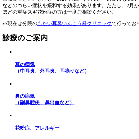
などのつらい症状を緩和する効果があります。ただし、2月
ほどの重症スギ花粉症の方は一度ご相談ください。
※現在は分院の
もたい耳鼻いんこう科クリニック
で行ってお
診療のご案内
耳の病気
（中耳炎、外耳炎、耳鳴りなど）
鼻の病気
（副鼻腔炎、鼻出血など）
花粉症、アレルギー