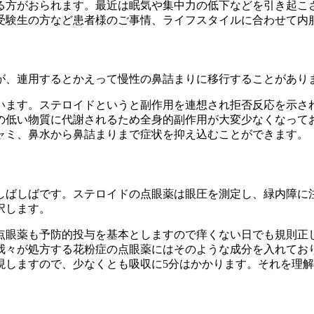
る方がおられます。最近は眠気や集中力の低下などを引き起こ
受験生の方など患者様のご事情、ライフスタイルに合わせて内
が、連用するとかえって慢性の鼻詰まりに移行することがあり
います。ステロイドというと副作用を連想され拒否反応を示さ
の低い物質に代謝されるため全身的副作用が大変少なくなって
ャミ、鼻水から鼻詰まりまで症状を抑え込むことができます。
しばしばです。ステロイドの点眼薬は眼圧を測定し、緑内障に
択します。
点眼薬も予防的投与を基本としますので痒くない日でも規則正
我々が処方する花粉症の点眼薬にはそのような成分を入れてお
現しますので、少なくとも吸収に5分はかかります。それを理