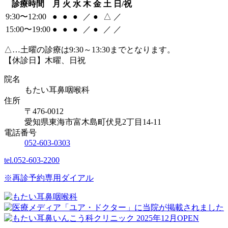
診療時間
月
火
水
木
金
土
日/祝
9:30〜12:00
●
●
●
／
●
△
／
15:00〜19:00
●
●
●
／
●
／
／
△…土曜の診療は9:30～13:30までとなります。
【休診日】木曜、日祝
院名
もたい耳鼻咽喉科
住所
〒476-0012
愛知県東海市富木島町伏見2丁目14-11
電話番号
052-603-0303
tel.052-603-2200
※再診予約専用ダイアル