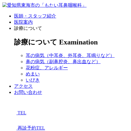
医師・スタッフ紹介
医院案内
診療について
診療について
Examination
耳の病気
（中耳炎、外耳炎、耳鳴りなど）
鼻の病気
（副鼻腔炎、鼻出血など）
花粉症、アレルギー
めまい
いびき
アクセス
お問い合わせ
TEL
再診予約TEL