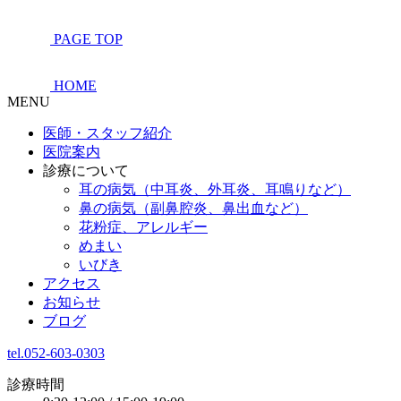
PAGE TOP
HOME
MENU
医師・スタッフ紹介
医院案内
診療について
耳の病気（中耳炎、外耳炎、耳鳴りなど）
鼻の病気（副鼻腔炎、鼻出血など）
花粉症、アレルギー
めまい
いびき
アクセス
お知らせ
ブログ
tel.052-603-0303
診療時間